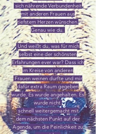
sich
nährende Verbundenheit
mit anderen Frauen aus
tiefstem Herzen wünschen.
Genau wie du.
Und weißt du, was für mich
selbst eine der schönsten
Erfahrungen ever war? Dass ich
im Kreise von anderen
F
rauen weinen durfte und mir
dafür extra Raum gegeben
wurde. Es wurde angehalten. Es
wurde nicht
schnell weitergemacht mit
dem nächsten Punkt auf der
Agenda, um die Peinlichkeit zu