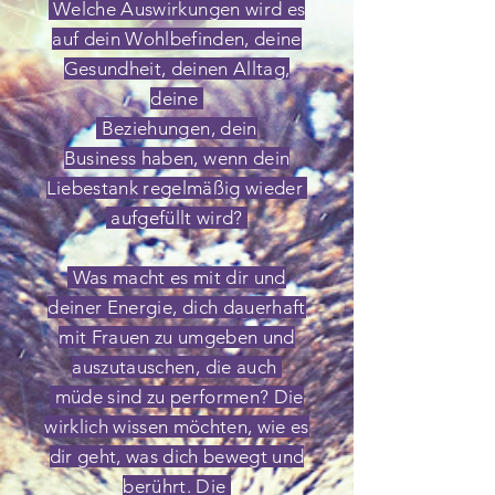
Welche Auswirkungen wird es
auf dein Wohlbefinden, deine
Gesundheit, deinen Alltag,
deine
Beziehungen, dein
Business
haben,
wenn dein
Liebestank regelmäßig wieder
aufgefüllt wird?
Was macht es mit dir und
deiner Energie, dich dauerhaft
mit Frauen zu umgeben und
auszutauschen, die auch
müde
sind
zu performen? Die
wirklich wissen möchten, wie es
dir geht, was dich bewegt und
berührt. Die