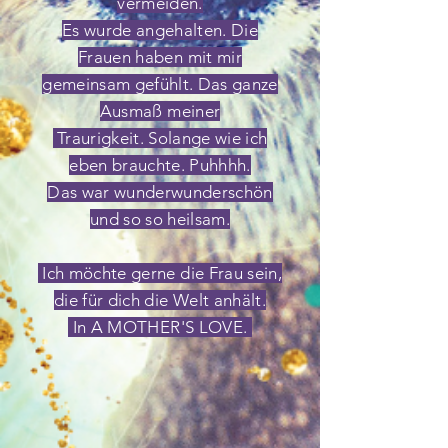
vermeiden.
Es wurde angehalten.
Die
Frauen haben mit mir
gemeinsam gefühlt. Das ganze
Ausmaß meiner
Traurigkeit. Solange wie ich
eben brauchte. Puhhhh.
Das war wunderwunderschön
und so so heilsam.
Ich möchte gerne die Frau sein,
die für dich die Welt anhält.
In A MOTHER'S LOVE.