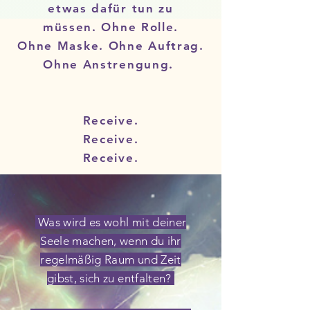
etwas
dafür tun
zu
müssen.
Ohne Rolle.
Ohne Maske. Ohne Auftrag.
Ohne Anstrengung.
Receive.
Receive.
Receive.
Was wird es wohl mit deiner
Seele machen, wenn du ihr
regelmäßig Raum und Zeit
gibst, sich zu entfalten?