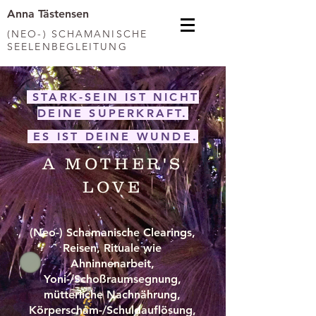
Anna Tästensen
(NEO-) SCHAMANISCHE
SEELENBEGLEITUNG
STARK-SEIN IST NICHT
DEINE SUPERKRAFT.
ES IST DEINE WUNDE.
A MOTHER'S
LOVE
(Neo-) Schamanische Clearings,
Reisen, Rituale wie
Ahninnenarbeit,
Yoni-/Schoßraumsegnung,
mütterliche Nachnährung,
Körperscham-/Schuldauflösung,