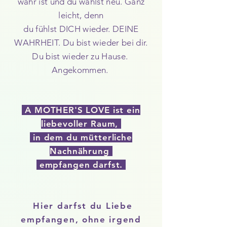
wahr ist und du wählst neu. Ganz
leicht, denn
du
fühlst
DICH wieder.
DEINE
WAHRHEIT. Du bist wieder bei dir.
Du bist wieder zu Hause.
Angekommen.
A
MOTHER'S LOVE
ist ein
liebevoller Raum,
in dem du mütterliche
Nachnährung
empfangen darfst.
Hier darfst du Liebe
empfangen, ohne irgend