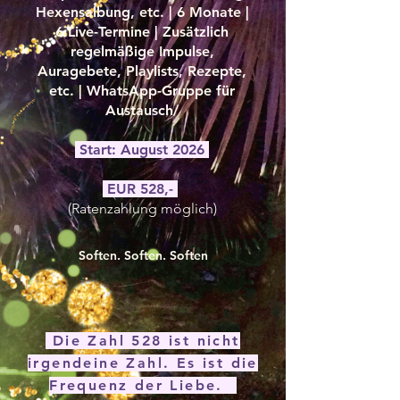
Hexensalbung, etc. | 6 Monate
|
6 Live-Termine | Zusätzlich
regelmäßige Impulse,
Auragebete, Playlists, Rezepte,
etc. | WhatsApp-Gruppe für
Austausch/
Start: August 2026
EUR 528,-
(Ratenzahlung möglich)
Soften. Soften. Soften
​ Die
Zahl 528 ist nicht
irgendeine Zahl. Es ist die
Frequenz der Liebe.