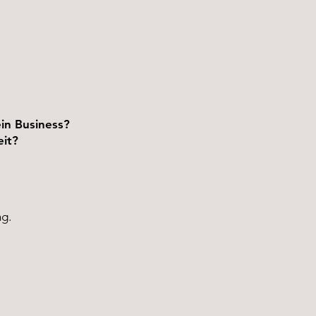
in Business?
eit?
ng.