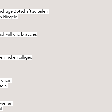
chtige Botschaft zu teilen.
h klingeln.
ch will und brauche.
n Ticken billiger,
Kundin.
sein.
hwer an.
l.