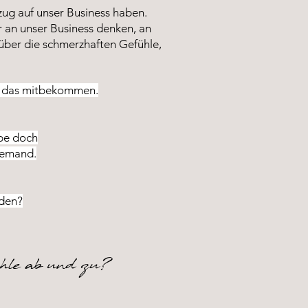
zug auf unser Business haben.
 an unser Business denken, an
über die schmerzhaften Gefühle,
en das mitbekommen.
abe doch
iemand.
rden?
hle ab und zu?