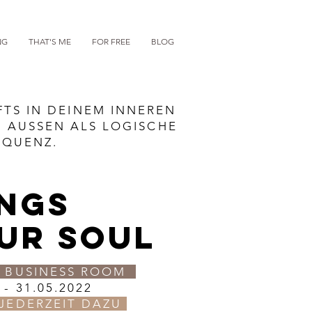
NG
THAT'S ME
FOR FREE
BLOG
FTS IN DEINEM INNEREN
M AUSSEN ALS LOGISCHE
EQUENZ.
NGS
UR SOUL
G BUSINESS ROOM
 - 31.05.2022
JEDERZEIT DAZU